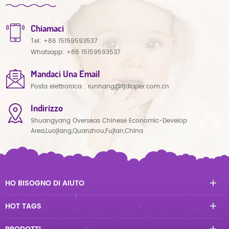
Chiamaci
Tel:
+86 15159593537
Whatsapp:
+86 15159593537
Mandaci Una Email
Posta elettronica :
runhang@tjdiaper.com.cn
Indirizzo
Shuangyang Overseas Chinese Economic-Develop
Area,Luojiang,Quanzhou,Fujian,China
HO BISOGNO DI AIUTO
HOT TAGS