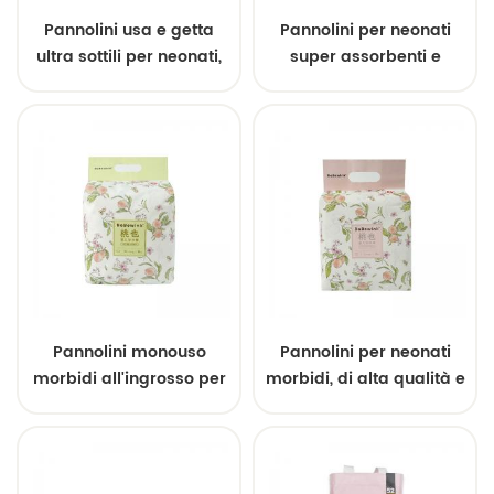
Pannolini usa e getta
Pannolini per neonati
ultra sottili per neonati,
super assorbenti e
stampa morbida di alta
traspiranti di alta
qualità
qualità, resistenti fino a
12 ore, prodotti in Cina.
Campioni gratuiti.
Pannolini monouso
Pannolini per neonati
morbidi all'ingrosso per
morbidi, di alta qualità e
neonati
a prova di perdite.