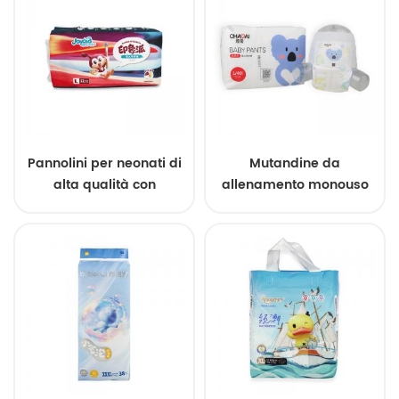
Pannolini per neonati di
Mutandine da
alta qualità con
allenamento monouso
campioni gratuiti,
OEM con protezione anti-
produzione OEM
perdita 3D, vendita
all'ingrosso.
all'ingrosso