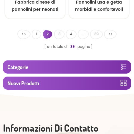
Fabbrica cinese di
Pannolini usa e getta
pannolini per neonati
morbidi e confortevoli
all'ingrosso OEM
per neonati
<<
1
2
3
4
...
39
>>
un totale di
39
pagine
Categorie
Nuovi Prodotti
Informazioni Di Contatto