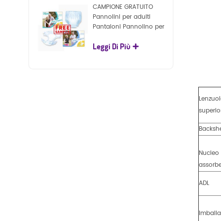
CAMPIONE GRATUITO
Pannolini per adulti
Pantaloni Pannolino per
adulti usa e getta per
Leggi Di Più
adulti
Lenzuo
superio
Backsh
Nucleo
assorb
ADL
Imball