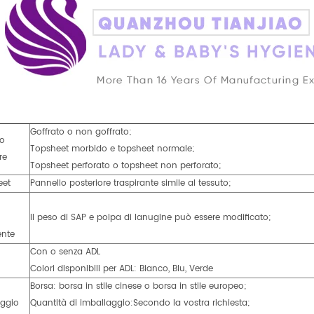
Goffrato o non goffrato;
lo
Topsheet morbido e topsheet normale;
re
Topsheet perforato o topsheet non perforato;
eet
Pannello posteriore traspirante simile al tessuto;
Il peso di SAP e polpa di lanugine può essere modificato;
ente
Con o senza ADL
Colori disponibili per ADL: Bianco, Blu, Verde
Borsa: borsa in stile cinese o borsa in stile europeo;
aggio
Quantità di imballaggio:Secondo la vostra richiesta;