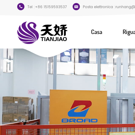
Tel :
+86 15159593537
Posta elettronica :
runhang@t
Casa
Rigu