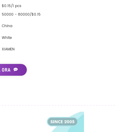
$0.15/1 pcs
50000 - 80000/$0.15
China
White
XIAMEN
A ORA