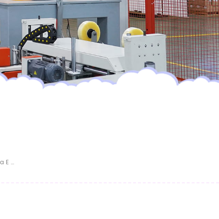
CAMPIONE GRATUITO Pannolino Per Adulti Usa E Getta Per Pantaloni Per Pannolini Per Adulti Economici Ultra Spessi Per Adulti