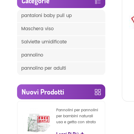
Categorie
pantaloni baby pull up
Maschera viso
Salviette umidificate
pannolino
pannolino per adulti
Nuovi Prodotti
Pannolini per pannolini
per bambini naturali
usa e getta con strato
superficiale
Leggi Di Più