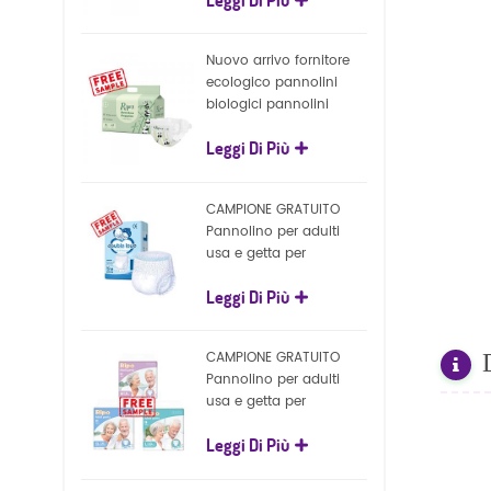
biodegradabile al 100%
di produzione OEM
Nuovo arrivo fornitore
ecologico pannolini
biologici pannolini
biodegradabili per la
Leggi Di Più
natura all'ingrosso
CAMPIONE GRATUITO
Pannolino per adulti
usa e getta per
pantaloni per pannolini
Leggi Di Più
per adulti economici
ultra spessi per adulti
CAMPIONE GRATUITO
Pannolino per adulti
usa e getta per
pantaloni per pannolini
Leggi Di Più
per adulti all'ingrosso