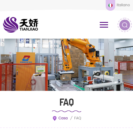
Italiano
FAQ
Casa
/
FAQ