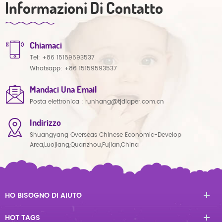
Informazioni Di Contatto
Chiamaci
Tel:
+86 15159593537
Whatsapp:
+86 15159593537
Mandaci Una Email
Posta elettronica :
runhang@tjdiaper.com.cn
Indirizzo
Shuangyang Overseas Chinese Economic-Develop
Area,Luojiang,Quanzhou,Fujian,China
HO BISOGNO DI AIUTO
HOT TAGS