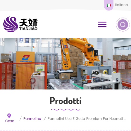
Italiano
Prodotti
/
Pannolino
/
Pannolini Usa E Getta Premium Per Neonati Morbidi E Convenienti
Casa