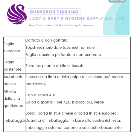
Goffrato o non goffrato;
Foglio
Topsheet morbido e topsheet normale;
superiore
Foglio superiore perforato o non perforato;
Foglio
Retro traspirante simile al tessuto;
posteriore
Assorbente
Il peso della linfa e della polpa di cellulosa può essere
Nucleo
modificato;
Attività
Con o senza ADL
della vita
Colori disponibili per ADL: bianco, blu, verde
quotidiana
Borsa: borsa in stile cinese o borsa in stile europeo;
Imballaggio
Quantità di imballaggio: in base alla vostra richiesta;
Imballaggio esterno: cartone o sacchetto trasparente