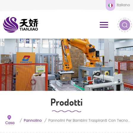
Italiano
Prodotti
/
Pannolino
/
Pannolini Per Bambini Traspiranti Con Tecnologia Quick Dry, Strati Assorbenti Ultra Morbidi Per Neonati E Bambini Piccoli
Casa