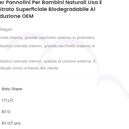
er Pannolini Per Bambini Naturali Usa E
trato Superficiale Biodegradabile Al
oduzione OEM
allaggio
:
rente interna, grande sacchetto esterno in poliestere.
lastica colorato interno, grande sacchetto esterno in
lastica colorato interno, scatola di cartone esterna.
4.
iduale come richiesto dal cliente.
Baby Diaper
T/T,L/C
$0.12
$0.12/1 pcs