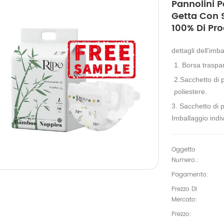
Pannolini P
Getta Con S
100% Di Pr
dettagli dell'imb
1. Borsa traspa
2.Sacchetto di p
poliestere.
3. Sacchetto di p
Imballaggio indiv
Oggetto
Numero.:
Pagamento:
Prezzo Di
Mercato:
Prezzo: