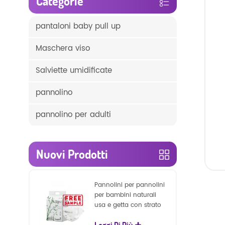
Categorie
pantaloni baby pull up
Maschera viso
Salviette umidificate
pannolino
pannolino per adulti
Nuovi Prodotti
Pannolini per pannolini
per bambini naturali
usa e getta con strato
superficiale
Leggi Di Più