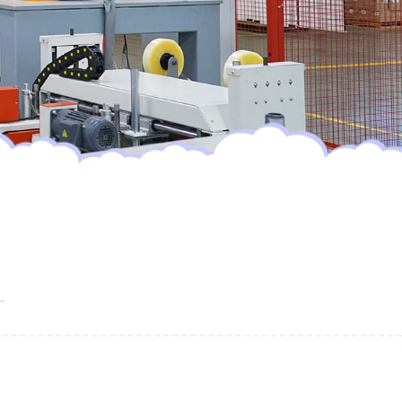
i Usa E Getta Con Strato Superficiale Biodegradabile Al 100% Di Produzione OEM