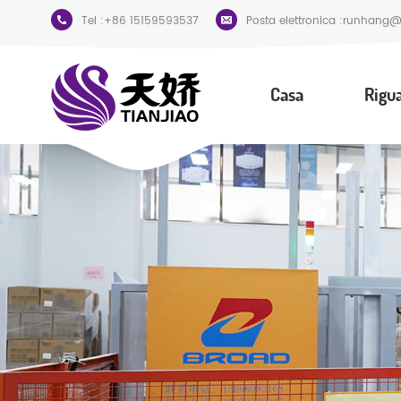
Tel :
+86 15159593537
Posta elettronica :
runhang@t
Casa
Rigu