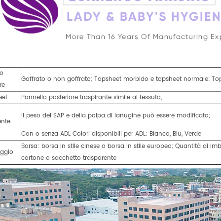
lo
Goffrato o non goffrato; Topsheet morbido e topsheet normale; Top
re
eet
Pannello posteriore traspirante simile al tessuto;
Il peso del SAP e della polpa di lanugine può essere modificato;
ente
Con o senza ADL Colori disponibili per ADL: Bianco, Blu, Verde
Borsa: borsa in stile cinese o borsa in stile europeo; Quantità di i
aggio
cartone o sacchetto trasparente