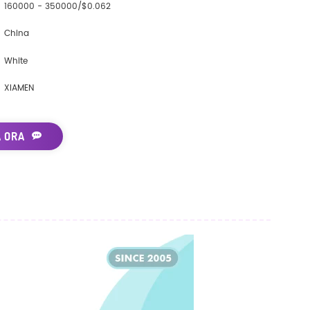
160000 - 350000/$0.062
China
White
XIAMEN
A ORA