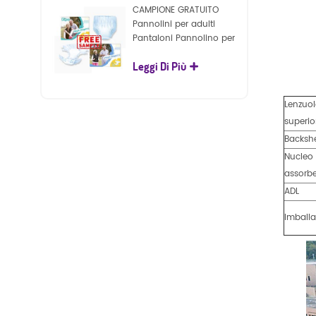
CAMPIONE GRATUITO
Pannolini per adulti
Pantaloni Pannolino per
adulti usa e getta per
Leggi Di Più
adulti
Lenzuo
superio
Backsh
Nucleo
assorb
ADL
Imball