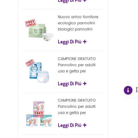
biodegradabile al 100%
di produzione OEM
Nuovo arrivo fornitore
ecologico pannolini
biologici pannolini
biodegradabili per la
Leggi Di Più
natura all'ingrosso
CAMPIONE GRATUITO
Pannolino per adulti
usa e getta per
pantaloni per pannolini
Leggi Di Più
per adulti economici
ultra spessi per adulti
CAMPIONE GRATUITO
Pannolino per adulti
usa e getta per
pantaloni per pannolini
Leggi Di Più
per adulti all'ingrosso