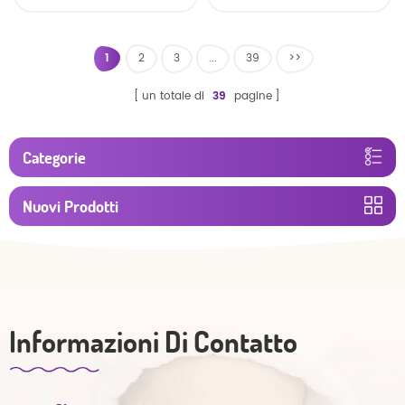
traspirante morbido e
asciutto
1
2
3
...
39
>>
un totale di
39
pagine
Categorie
Nuovi Prodotti
Informazioni Di Contatto