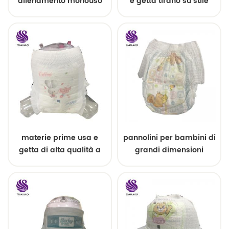
allenamento monouso
e getta tirano su stile
super assorbenti
facile
realizzati in Cina
materie prime usa e
pannolini per bambini di
getta di alta qualità a
grandi dimensioni
basso prezzo per
traspiranti di alta qualità
pannolini per bambini