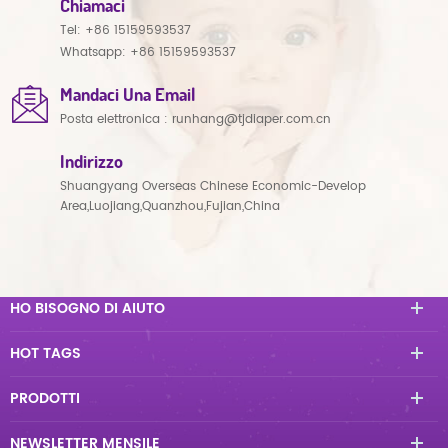
Chiamaci
Tel:
+86 15159593537
Whatsapp:
+86 15159593537
Mandaci Una Email
Posta elettronica :
runhang@tjdiaper.com.cn
Indirizzo
Shuangyang Overseas Chinese Economic-Develop
Area,Luojiang,Quanzhou,Fujian,China
HO BISOGNO DI AIUTO
HOT TAGS
PRODOTTI
NEWSLETTER MENSILE