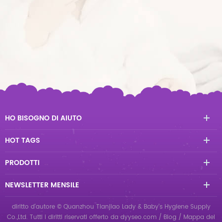
HO BISOGNO DI AIUTO
HOT TAGS
PRODOTTI
NEWSLETTER MENSILE
diritto d'autore © Quanzhou Tianjiao Lady & Baby's Hygiene Supply
Co.,Ltd. Tutti i diritti riservati
offerto da
dyyseo.com
/
Blog
/
Mappa del