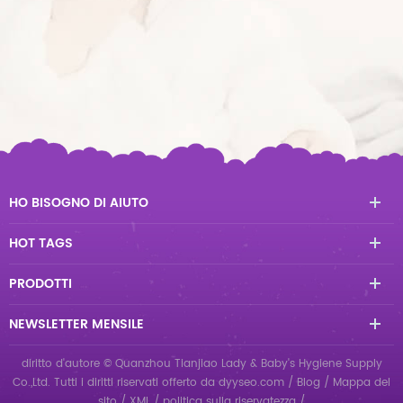
HO BISOGNO DI AIUTO
HOT TAGS
PRODOTTI
NEWSLETTER MENSILE
diritto d'autore © Quanzhou Tianjiao Lady & Baby's Hygiene Supply
Co.,Ltd. Tutti i diritti riservati
offerto da
dyyseo.com
/
Blog
/
Mappa del
sito
/
XML
/
politica sulla riservatezza
/