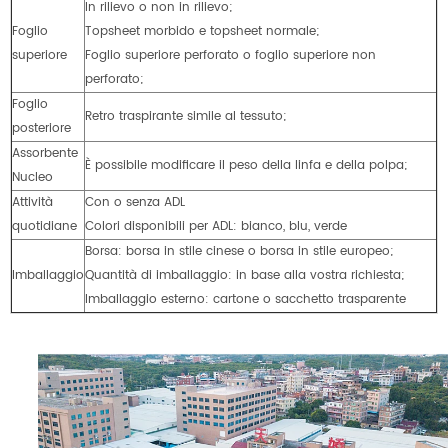
In rilievo o non in rilievo;
Foglio
Topsheet morbido e topsheet normale;
superiore
Foglio superiore perforato o foglio superiore non
perforato;
Foglio
Retro traspirante simile al tessuto;
posteriore
Assorbente
È possibile modificare il peso della linfa e della polpa;
Nucleo
Attività
Con o senza ADL
quotidiane
Colori disponibili per ADL: bianco, blu, verde
Borsa: borsa in stile cinese o borsa in stile europeo;
Imballaggio
Quantità di imballaggio: in base alla vostra richiesta;
Imballaggio esterno: cartone o sacchetto trasparente