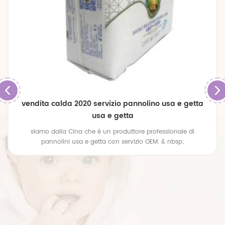
olino usa e getta
pannolini usa e getta oem e odm 
 professionale di
pannolini di cotone molto morbidi p
o OEM. & nbsp;