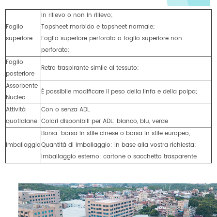
In rilievo o non in rilievo;
Foglio
Topsheet morbido e topsheet normale;
superiore
Foglio superiore perforato o foglio superiore non
perforato;
Foglio
Retro traspirante simile al tessuto;
posteriore
Assorbente
È possibile modificare il peso della linfa e della polpa;
Nucleo
Attività
Con o senza ADL
quotidiane
Colori disponibili per ADL: bianco, blu, verde
Borsa: borsa in stile cinese o borsa in stile europeo;
Imballaggio
Quantità di imballaggio: in base alla vostra richiesta;
Imballaggio esterno: cartone o sacchetto trasparente