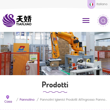
Italiano
Prodotti
/
Pannolino
/
Pannolini Igienici Prodotti All'ingrosso Pannolini Convenienti Pannolini Per Bambini Di Qualità Premium
Casa