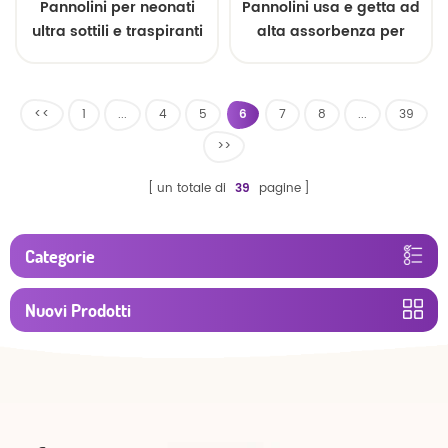
Pannolini per neonati
Pannolini usa e getta ad
ultra sottili e traspiranti
alta assorbenza per
più venduti all'ingrosso
adulti, per uomini e
donne.
<<
1
...
4
5
6
7
8
...
39
>>
un totale di
39
pagine
Categorie
Nuovi Prodotti