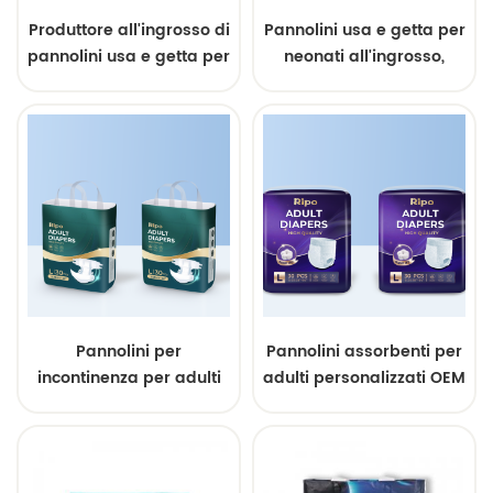
Produttore all'ingrosso di
Pannolini usa e getta per
pannolini usa e getta per
neonati all'ingrosso,
neonati a marchio
prodotti da una fabbrica
privato
cinese con marchio
privato.
Pannolini per
Pannolini assorbenti per
incontinenza per adulti
adulti personalizzati OEM
ultra spessi, usa e getta,
all'ingrosso