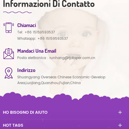
Informazioni Di Contatto
Chiamaci
Tel:
+86 15159593537
Whatsapp:
+86 15159593537
Mandaci Una Email
Posta elettronica :
runhang@tjdiaper.com.cn
Indirizzo
Shuangyang Overseas Chinese Economic-Develop
Area,Luojiang,Quanzhou,Fujian,China
HO BISOGNO DI AIUTO
HOT TAGS