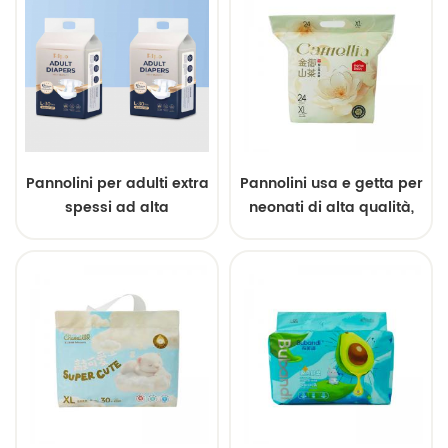
Pannolini per adulti extra
Pannolini usa e getta per
spessi ad alta
neonati di alta qualità,
assorbenza a marchio
grado A, OEM ODM,
privato
vendita all'ingrosso