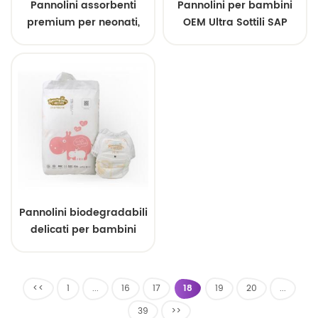
Pannolini assorbenti
Pannolini per bambini
premium per neonati,
OEM Ultra Sottili SAP
ultrasottili e anti-perdita
Core Stampe
| Fornitura all'ingrosso
personalizzate Campioni
gratuiti
Pannolini biodegradabili
delicati per bambini
allergici antibatterici
organici
<<
1
...
16
17
18
19
20
...
39
>>