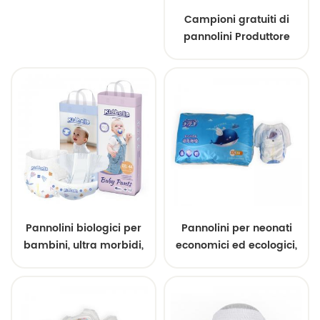
Campioni gratuiti di
pannolini Produttore
cinese di pannolini
monouso per bambini
ultra traspiranti e
morbidi Design
personalizzato
Pannolini biologici per
Pannolini per neonati
bambini, ultra morbidi,
economici ed ecologici,
delicati sulla pelle,
design ultrasottile
pannolini usa e getta
personalizzato con SAP
personalizzati, prodotti
composito
direttamente dalla