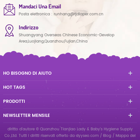
Mandaci Una Email
Posta elettronica :
runhang@tjdiaper.com.cn
Indirizzo
Shuangyang Overseas Chinese Economic-Develop
Area,Luojiang,Quanzhou,Fujian,China
HO BISOGNO DI AIUTO
HOT TAGS
PRODOTTI
NEWSLETTER MENSILE
diritto d'autore © Quanzhou Tianjiao Lady & Baby's Hygiene Supply
Co.,Ltd. Tutti i diritti riservati
offerto da
dyyseo.com
/
Blog
/
Mappa del