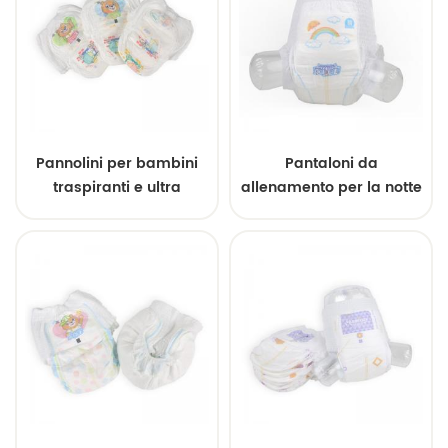
fabbrica
Pannolini per bambini
Pantaloni da
traspiranti e ultra
allenamento per la notte
morbidi di alta qualità,
all'ingrosso, fornitura
assorbenza superiore
all'ingrosso ultra-
per pelli delicate
morbida e ad alta
capacità per una
protezione affidabile
dalle perdite