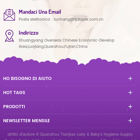
Mandaci Una Email
Posta elettronica :
runhang@tjdiaper.com.cn
Indirizzo
Shuangyang Overseas Chinese Economic-Develop
Area,Luojiang,Quanzhou,Fujian,China
HO BISOGNO DI AIUTO
HOT TAGS
PRODOTTI
NEWSLETTER MENSILE
diritto d'autore © Quanzhou Tianjiao Lady & Baby's Hygiene Supply