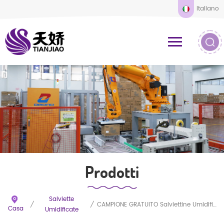
Italiano
Prodotti
Salviette
/
/
CAMPIONE GRATUITO Salviettine Umidificate Biodegradabili A Marchio Privato A Basso Prezzo Per Neonati
Casa
Umidificate