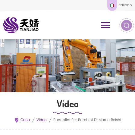
Italiano
Video
Casa
/
Video
/
Pannolini Per Bambini Di Marca Beishi