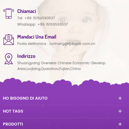
Chiamaci
Tel:
+86 15159593537
Whatsapp:
+86 15159593537
Mandaci Una Email
Posta elettronica :
runhang@tjdiaper.com.cn
Indirizzo
Shuangyang Overseas Chinese Economic-Develop
Area,Luojiang,Quanzhou,Fujian,China
HO BISOGNO DI AIUTO
HOT TAGS
PRODOTTI