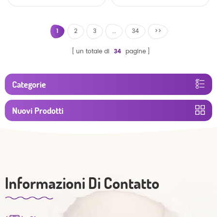
usa e getta assonnato
all'ingrosso della Cina
1
2
3
...
34
>>
un totale di
34
pagine
Categorie
Nuovi Prodotti
Informazioni Di Contatto