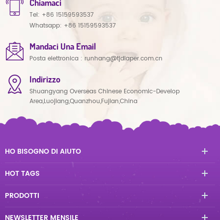
Chiamaci
Tel:
+86 15159593537
Whatsapp:
+86 15159593537
Mandaci Una Email
Posta elettronica :
runhang@tjdiaper.com.cn
Indirizzo
Shuangyang Overseas Chinese Economic-Develop
Area,Luojiang,Quanzhou,Fujian,China
HO BISOGNO DI AIUTO
HOT TAGS
PRODOTTI
NEWSLETTER MENSILE