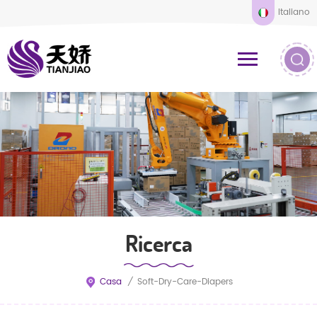
Italiano
Ricerca
Casa
/
Soft-Dry-Care-Diapers