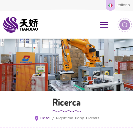
Italiano
Ricerca
Casa
/
Nighttime-Baby-Diapers