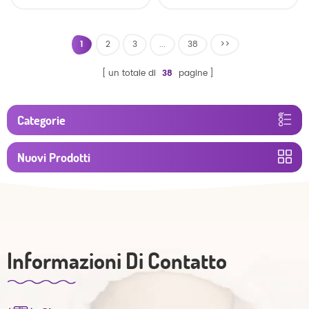
traspirante morbido e
asciutto
1
2
3
...
38
>>
un totale di
38
pagine
Categorie
Nuovi Prodotti
Informazioni Di Contatto