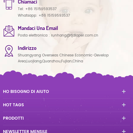
Chiamaci
Tel:
+86 15159593537
Whatsapp:
+86 15159593537
Mandaci Una Email
Posta elettronica :
runhang@tjdiaper.com.cn
Indirizzo
Shuangyang Overseas Chinese Economic-Develop
Area,Luojiang,Quanzhou,Fujian,China
HO BISOGNO DI AIUTO
HOT TAGS
PRODOTTI
NEWSLETTER MENSILE