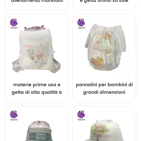
allenamento monouso
e getta tirano su stile
super assorbenti
facile
realizzati in Cina
materie prime usa e
pannolini per bambini di
getta di alta qualità a
grandi dimensioni
basso prezzo per
traspiranti di alta qualità
pannolini per bambini