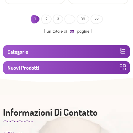
traspirante morbido e
asciutto
1
2
3
...
39
>>
un totale di
39
pagine
Categorie
Nuovi Prodotti
Informazioni Di Contatto