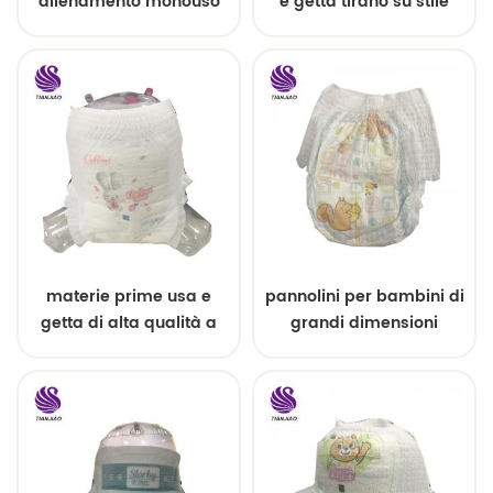
allenamento monouso
e getta tirano su stile
super assorbenti
facile
realizzati in Cina
materie prime usa e
pannolini per bambini di
getta di alta qualità a
grandi dimensioni
basso prezzo per
traspiranti di alta qualità
pannolini per bambini