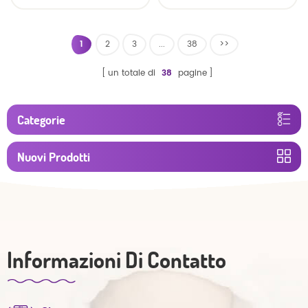
traspirante morbido e
asciutto
1
2
3
...
38
>>
un totale di
38
pagine
Categorie
Nuovi Prodotti
Informazioni Di Contatto