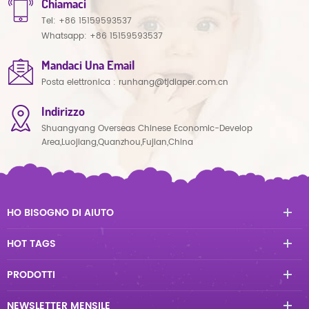
Chiamaci
Tel:
+86 15159593537
Whatsapp:
+86 15159593537
Mandaci Una Email
Posta elettronica :
runhang@tjdiaper.com.cn
Indirizzo
Shuangyang Overseas Chinese Economic-Develop
Area,Luojiang,Quanzhou,Fujian,China
HO BISOGNO DI AIUTO
HOT TAGS
PRODOTTI
NEWSLETTER MENSILE