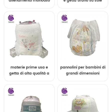
allenamento monouso
e getta tirano su stile
super assorbenti
facile
realizzati in Cina
materie prime usa e
pannolini per bambini di
getta di alta qualità a
grandi dimensioni
basso prezzo per
traspiranti di alta qualità
pannolini per bambini